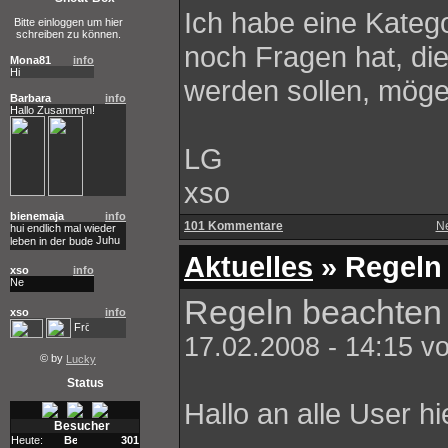
Ich habe eine Kateg
Bitte einloggen um hier
schreiben zu können.
noch Fragen hat, di
Mona81
info
Hi
werden sollen, möge
Barbara
info
Hallo Zusammen!
LG
xso
bienemaja
info
101 Kommentare
N
hui endlich mal wieder
leben in der bude
Aktuelles
» Regeln
xso
info
Regeln beachten
xso
info
17.02.2008 - 14:15 v
© by
Lucky
Status
Hallo an alle User h
Besucher
Heute:
301