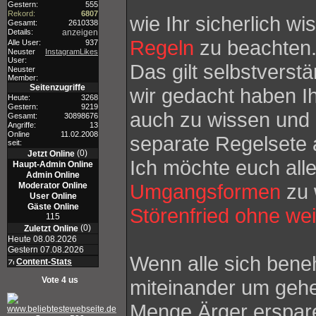
Gestern:
555
Rekord:
6807
wie Ihr sicherlich wi
Gesamt:
2610338
Details:
anzeigen
Regeln
zu beachten
Alle User:
937
Neuster
InstagramLikes
User:
Das gilt selbstverstä
Neuster
Member:
Seitenzugriffe
wir gedacht haben Ih
Heute:
3268
Gestern:
9219
auch zu wissen und 
Gesamt:
30898676
Angriffe:
13
Online
11.02.2008
separate Regelsete
seit:
(0)
Jetzt Online
Ich möchte euch alle 
Haupt-Admin Online
Admin Online
Umgangsformen
zu 
Moderator Online
User Online
Gäste Online
Störenfried ohne we
115
(0)
Zuletzt Online
Heute 08.08.2026
Gestern 07.08.2026
Wenn alle sich bene
Content-Stats
Vote 4 us
miteinander um geh
Menge Ärger erspar