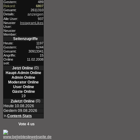
Gestern:
489
Rekord:
6807
Gesamt:
2611310
Details:
anzeigen
Alle User:
937
Neuster
InstagramLikes
User:
Neuster
Member:
Seitenzugriffe
Heute:
1197
Gestern:
6244
Gesamt:
30913341
Angriffe:
15
Online
11.02.2008
seit:
(0)
Jetzt Online
Haupt-Admin Online
Admin Online
Moderator Online
User Online
Gäste Online
19
(0)
Zuletzt Online
Heute 10.08.2026
Gestern 09.08.2026
Content-Stats
Vote 4 us