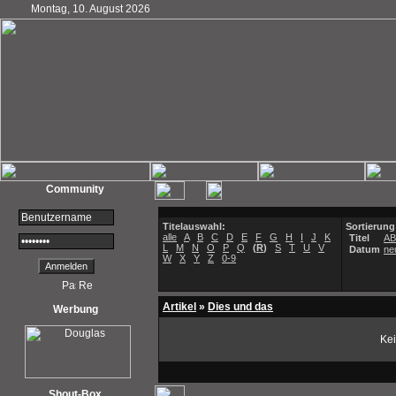
Montag, 10. August 2026
Community
Titelauswahl:
Sortierung
alle
A
B
C
D
E
F
G
H
I
J
K
Titel
A
L
M
N
O
P
Q
(
R
)
S
T
U
V
Datum
ne
W
X
Y
Z
0-9
Artikel
»
Dies und das
Werbung
Kei
Shout-Box